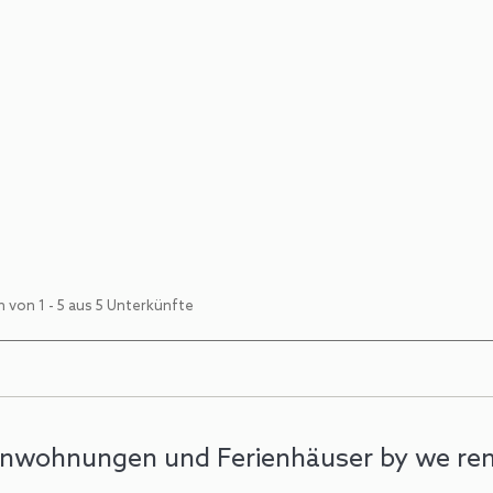
KUCKUCK Hinterth
10
3
Maria Alm am Steinerne
Premium Apartment – Priv
3 Schlafzimmer. 2 Badezim
(25 € Person/Nacht)
 von 1 - 5 aus 5 Unterkünfte
enwohnungen und Ferienhäuser by we re