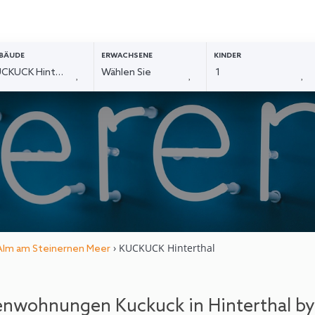
BÄUDE
ERWACHSENE
KINDER
› KUCKUCK Hinterthal
 Alm am Steinernen Meer
enwohnungen Kuckuck in Hinterthal by