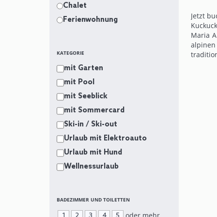
Chalet
Jetzt b
Ferienwohnung
Kuckuck
Maria A
alpinen
KATEGORIE
traditi
zur Nat
mit Garten
oder de
mit Pool
Wohnrä
gemeins
mit Seeblick
für 2–1
mit Sommercard
Panoram
direkt 
Ski-in / Ski-out
Restaur
Urlaub mit Elektroauto
und die
starten
Urlaub mit Hund
atembe
Wellnessurlaub
BADEZIMMER UND TOILETTEN
oder mehr
1
2
3
4
5