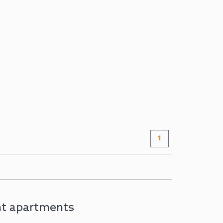
al - Top 3
n Meer -
Ferienwohnung
ate Sauna & große Sonnenterrasse mit Bergblick.
mer. 120 m²....
AB
247 €
+ INFO
/ Nacht
1
nt apartments