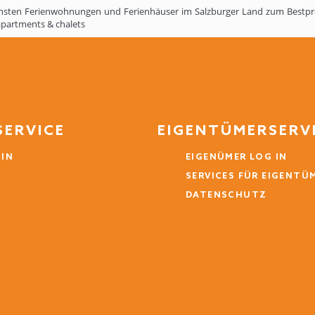
nsten Ferienwohnungen und Ferienhäuser im Salzburger Land zum Bestpreis
apartments & chalets
SERVICE
EIGENTÜMERSERV
 IN
EIGENÜMER LOG IN
SERVICES FÜR EIGENTÜ
DATENSCHUTZ