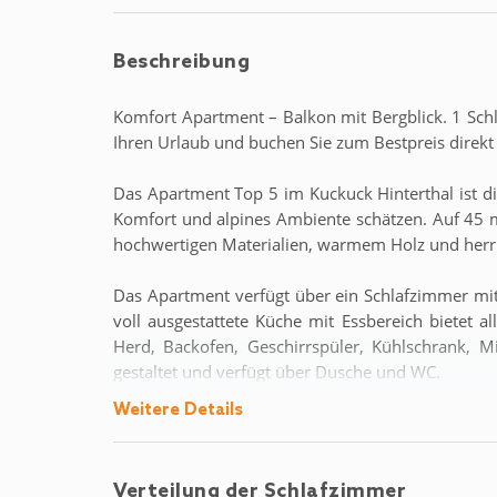
Beschreibung
Komfort Apartment – Balkon mit Bergblick. 1 Sc
Ihren Urlaub und buchen Sie zum Bestpreis dire
Das Apartment Top 5 im Kuckuck Hinterthal ist di
Komfort und alpines Ambiente schätzen. Auf 45 m²
hochwertigen Materialien, warmem Holz und herrl
Das Apartment verfügt über ein Schlafzimmer mi
voll ausgestattete Küche mit Essbereich bietet a
Herd, Backofen, Geschirrspüler, Kühlschrank, 
gestaltet und verfügt über Dusche und WC.
Weitere Details
Genießen Sie vom Balkon den herrlichen Blick 
Frühstück in der Sonne oder einen ruhigen Aben
Parkplätze direkt am Haus sowie Zugang zu e
Verteilung der Schlafzimmer