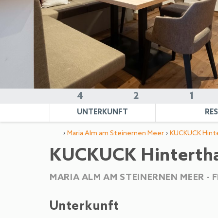
4
2
1
UNTERKUNFT
RE
›
›
Maria Alm am Steinernen Meer
KUCKUCK Hinte
KUCKUCK Hinterthal
MARIA ALM AM STEINERNEN MEER -
Unterkunft