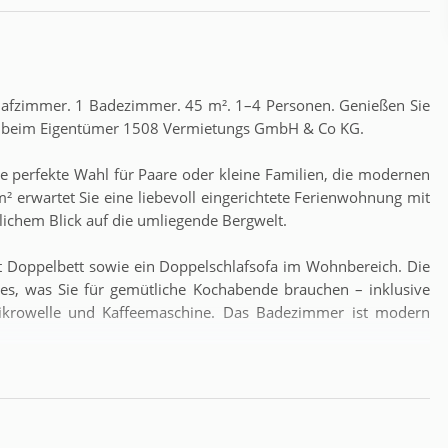
hlafzimmer. 1 Badezimmer. 45 m². 1–4 Personen. Genießen Sie
kt beim Eigentümer 1508 Vermietungs GmbH & Co KG.
e perfekte Wahl für Paare oder kleine Familien, die modernen
 erwartet Sie eine liebevoll eingerichtete Ferienwohnung mit
ichem Blick auf die umliegende Bergwelt.
t Doppelbett sowie ein Doppelschlafsofa im Wohnbereich. Die
lles, was Sie für gemütliche Kochabende brauchen – inklusive
Mikrowelle und Kaffeemaschine. Das Badezimmer ist modern
auf die Leoganger und Steinernen Berge – perfekt für ein
d mit Bergpanorama. Das Apartment bietet kostenloses WLAN,
inem abschließbaren Ski- & Bikeraum und einer gemeinsam