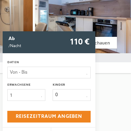
Ab
110
 €
Bilder anschauen
/Nacht
DATEN
ERWACHSENE
KINDER
1
REISEZEITRAUM ANGEBEN