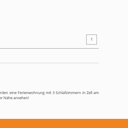
AB
315 €
+ INFO
/ Nacht
1
rden eine Ferienwohnung mit 3 Schlafzimmern in Zell am
er Nähe ansehen!