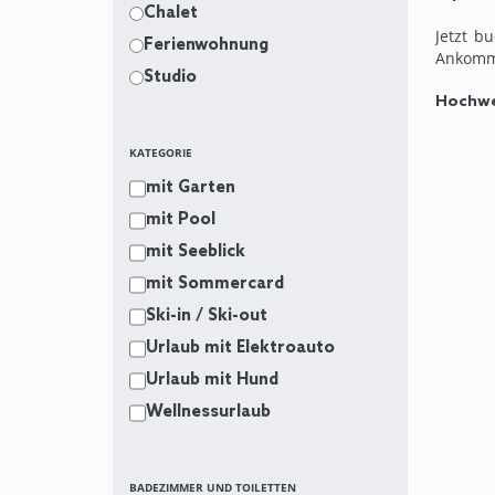
Chalet
Jetzt b
Ferienwohnung
Ankomm
Studio
Hochwer
Unser 
KATEGORIE
Sonderk
mit Garten
Apartme
großzüg
mit Pool
mit Seeblick
Keine L
lassen 
mit Sommercard
Ski-in / Ski-out
Die Lag
Urlaub mit Elektroauto
Superma
(2km) u
Urlaub mit Hund
Wellnessurlaub
BADEZIMMER UND TOILETTEN