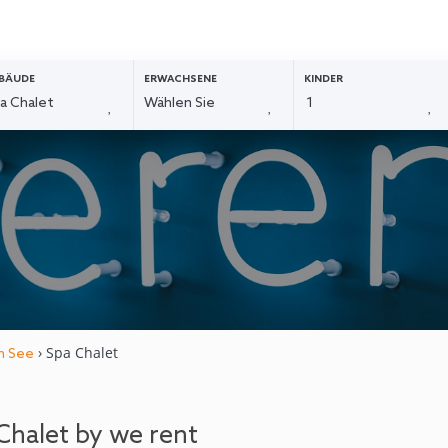
BÄUDE
ERWACHSENE
KINDER
› Spa Chalet
m See
Chalet by we rent