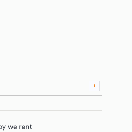
 - Penthouse
nung
3 Bewertungen
. Seeblick. 3 Schlafzimmer. 2 Badezimmer. 95m².
 Sie...
AB
227 €
+ INFO
/ Nacht
1
by we rent