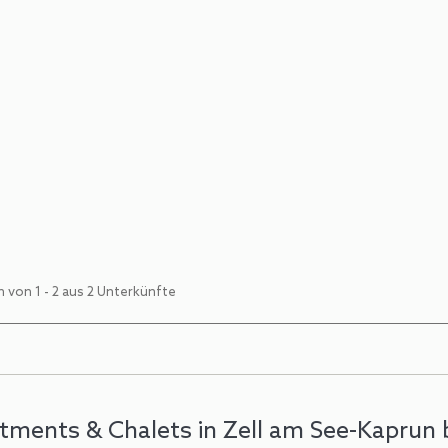
Lake View Lodges
10
2
Zell am See -
Ferienwoh
Komfortable Ferienwohnung
1 - 10 Personen. Verbringen
(23 € Person/Nacht)
 von 1 - 2 aus 2 Unterkünfte
tments & Chalets in Zell am See-Kaprun 