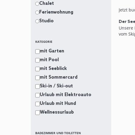
Chalet
Jetzt b
Ferienwohnung
Studio
Der Se
Unsere 
vom Skig
die Dr.
KATEGORIE
Der ate
mit Garten
kostenf
mit gemü
mit Pool
Die Küc
mit Seeblick
Gefrier
einer K
mit Sommercard
installi
Ski-in / Ski-out
Die Um
Österre
Urlaub mit Elektroauto
rund 1k
Urlaub mit Hund
Für all
Wellnessurlaub
Bus-Sto
BADEZIMMER UND TOILETTEN