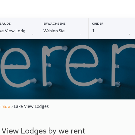
BÄUDE
ERWACHSENE
KINDER
› Lake View Lodges
m See
 View Lodges by we rent