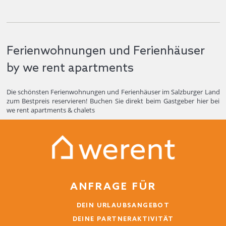
Atmosphäre nicht entgehen lassen. Ob Skifahren, Wandern,
Mountainbiken oder einfach die frische Bergluft genießen –
Chalet Felix ist die perfekte Basis für Ihr nächstes Abenteuer
in den österreichischen Alpen.
Ferienwohnungen und Ferienhäuser
by we rent apartments
Die schönsten Ferienwohnungen und Ferienhäuser im Salzburger Land
zum Bestpreis reservieren! Buchen Sie direkt beim Gastgeber hier bei
we rent apartments & chalets
ANFRAGE FÜR
DEIN URLAUBSANGEBOT
DEINE PARTNERAKTIVITÄT