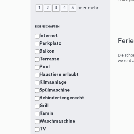
oder mehr
1
2
3
4
5
EIGENSCHAFTEN
Internet
Feri
Parkplatz
Balkon
Die schö
Terrasse
we rent 
Pool
Haustiere erlaubt
Klimaanlage
Spülmaschine
Behindertengerecht
Grill
Kamin
Waschmaschine
TV