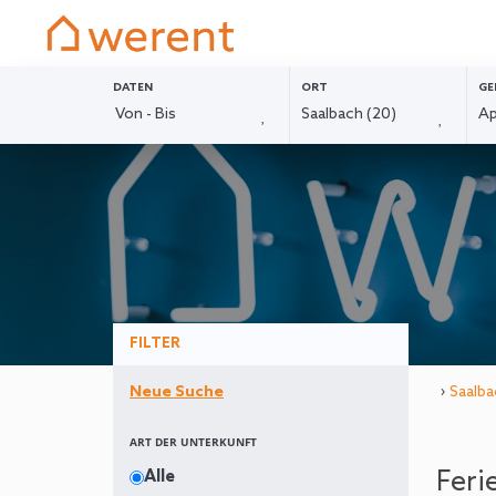
DATEN
ORT
GE
FILTER
›
Saalba
Neue Suche
ART DER UNTERKUNFT
Feri
Alle