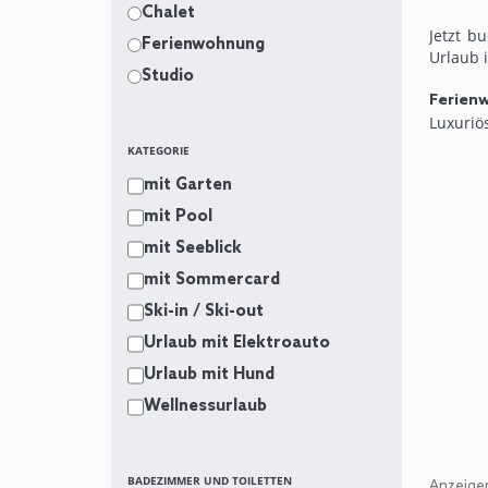
Chalet
Jetzt b
Ferienwohnung
Urlaub 
Studio
Ferien
Luxuriö
moderne
KATEGORIE
Paare, 
mit Garten
Sommer-
Ort, um
mit Pool
mit Seeblick
Nach ei
von Saa
mit Sommercard
Ski-in / Ski-out
Die Apa
Urlaub mit Elektroauto
Im Wint
Urlaub mit Hund
bringt.
Wellnessurlaub
Im Somm
Epic Bi
zu eine
BADEZIMMER UND TOILETTEN
Anzeigen