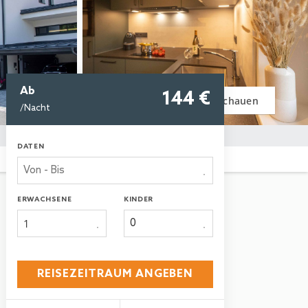
Ab
144
 €
Bilder anschauen
/Nacht
DATEN
ERWACHSENE
KINDER
1
REISEZEITRAUM ANGEBEN