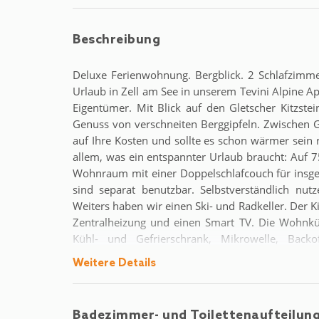
Beschreibung
Deluxe Ferienwohnung. Bergblick. 2 Schlafzimm
Urlaub in Zell am See in unserem Tevini Alpine Ap
Eigentümer. Mit Blick auf den Gletscher Kitzs
Genuss von verschneiten Berggipfeln. Zwischen 
auf Ihre Kosten und sollte es schon wärmer sein 
allem, was ein entspannter Urlaub braucht: Auf 
Wohnraum mit einer Doppelschlafcouch für insg
sind separat benutzbar. Selbstverständlich nut
Weiters haben wir einen Ski- und Radkeller. Der K
Zentralheizung und einen Smart TV. Die Wohnküch
Kühl- und Gefrierschrank, Mikrowelle, Backof
Kaffeemaschine sowie Toaster und ein Wasserkoc
Weitere Details
sind: die Areit Gondelbahn (300m), der See (6
(jedoch 2,5km). Den Golfplatz (1km) und den F
oder den öffentlichen Verkehrsmitteln.
Badezimmer- und Toilettenaufteilun