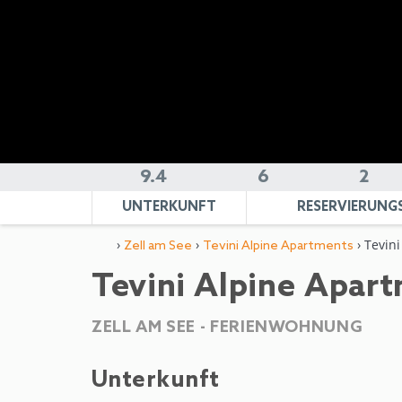
9.4
6
2
UNTERKUNFT
RESERVIERUNG
›
›
› Tevini
Zell am See
Tevini Alpine Apartments
Tevini Alpine Apart
ZELL AM SEE -
FERIENWOHNUNG
Unterkunft