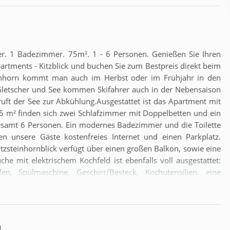
er. 1 Badezimmer. 75m². 1 - 6 Personen. Genießen Sie Ihren
artments - Kitzblick und buchen Sie zum Bestpreis direkt beim
teinhorn kommt man auch im Herbst oder im Frühjahr in den
Gletscher und See kommen Skifahrer auch in der Nebensaison
ruft der See zur Abkühlung.Ausgestattet ist das Apartment mit
75 m² finden sich zwei Schlafzimmer mit Doppelbetten und ein
esamt 6 Personen. Ein modernes Badezimmer und die Toilette
zen unsere Gäste kostenfreies Internet und einen Parkplatz.
itzsteinhornblick verfügt über einen großen Balkon, sowie eine
e mit elektrischem Kochfeld ist ebenfalls voll ausgestattet:
en, Spülmaschine, Geschirr/Besteck, Kochutensilien, eine
her gehört zu unserer Standardausstattung.Zu Fuß erreichbar
00m), ein Supermarkt (50m), der Bahnhof und der Stadtkern
lughafen Salzburg (75km) erreichen sie bequem mit dem Auto
g