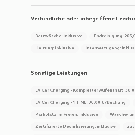
Verbindliche oder inbegriffene Leist
Bettwäsche: inklusive
Endreinigung: 205,
Heizung: inklusive
Internetzugang: inklus
Sonstige Leistungen
EV Car Charging - Kompletter Aufenthalt: 50,
EV Car Charging - 1 TIME: 30,00 € /Buchung
Parkplatz im Freien: inklusive
Wäsche- un
Zertifizierte Desinfizierung: inklusive
zus