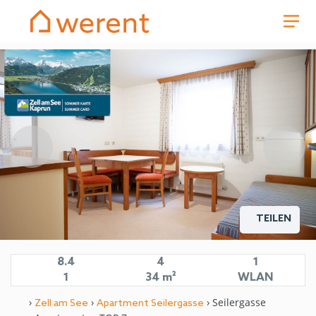
TEILEN
8.4
4
1
1
34 m²
WLAN
›
›
› Seilergasse
Zell am See
Apartment Seilergasse