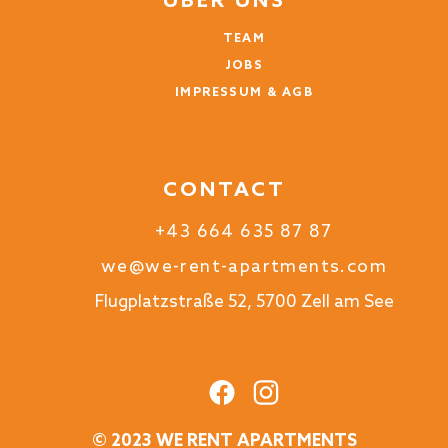
ÜBER UNS
Der Gast hat kein Kommentar in dieser
Bewertung hinterlassen.
TEAM
JOBS
1 Jahr
WAR DIES HILFREICH?
0
IMPRESSUM & AGB
CONTACT
+43 664 635 87 87
we@we-rent-apartments.com
Flugplatzstraße 52, 5700 Zell am See
© 2023 WE RENT APARTMENTS