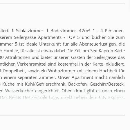
ert. 1 Schlafzimmer. 1 Badezimmer. 42m². 1 - 4 Personen.
nserem Seilergasse Apartments - TOP 5 und buchen Sie zum
mmer 5 ist ideale Unterkunft für alle Abenteuerlustigen, die
 Familie, für alle ist etwas dabei.Die Zell am See-Kaprun Karte
00 Attraktionen und bietet unseren Gästen der Seilergasse das
tlichen Verkehrsmittel sind kostenfrei in der Karte inkludiert.
it Doppelbett, sowie ein Wohnzimmer mit einem Hochbett für
h in einem separaten Zimmer. Unser Apartment macht nämlich
 Küche mit Kühl/Gefrierschrank, Backofen, Geschirr/Besteck,
en Wasserkocher eingerichtet. Oben drauf gibt es noch einen
Das Beste: Die zentrale Lage, direkt neben dem City Express.
Bahn innerhalb weniger Gehminuten. Den Altstadtkern mit
d Bars erreicht in zwei Gehminuten. Für alle Golfer bietet die
ughafen befindet sich in Salzburg (75km) und ist mit dem Auto
en mit dem Zug an? Der Bahnhof liegt ca. 300m entfernt.