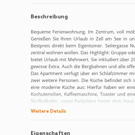
Beschreibung
Bequeme Ferienwohnung. Im Zentrum, voll möbli
Genießen Sie Ihren Urlaub in Zell am See in u
Bestpreis direkt beim Eigentümer. Seilergasse Nu
zentral wohnen wollen. Das Highlight: Gruppe oder
bietet Urlaub mit Mehrwert. Sie inkludiert über 2
gewisse Extra. Auch die Bergbahnen und alle öffen
Das Apartment verfügt über ein Schlafzimmer m
zwei weitere Personen. Die Küche befindet sic
eine moderne Küche aus: Hierfür haben wir eine
Kochutensilien, Kaffeemaschine, Toaster und ein
Ski/Radkeller, sowie Parkplätze hinter dem Haus.
(100m) Auch mit Skischuhen erreicht man die 
Weitere Details
zahlreichen Shoppingmöglichkeiten, Restaurants un
Region einen 18-Loch Platz (4km). Der nächste Fl
in ca. 60 Minuten zu erreichen. Unsere Gäste reis
Eigenschaften