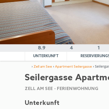
8.9
4
1
UNTERKUNFT
RESERVIERUNG
›
›
› Seilerga
Zell am See
Apartment Seilergasse
Seilergasse Apartm
ZELL AM SEE -
FERIENWOHNUNG
Unterkunft