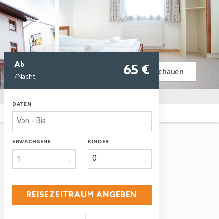
Ab
65
 €
Bilder anschauen
/Nacht
DATEN
ERWACHSENE
KINDER
1
REISEZEITRAUM ANGEBEN