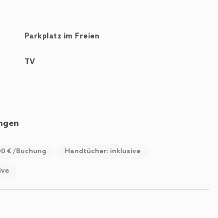
Parkplatz im Freien
TV
ungen
00 € /Buchung
Handtücher: inklusive
ive