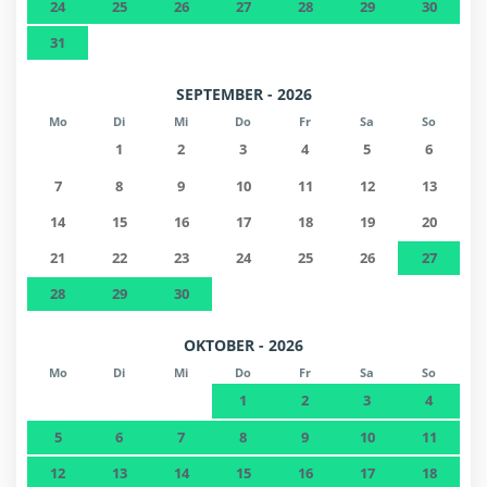
24
25
26
27
28
29
30
Entfernung zu den Skipisten -
4,9 km
31
AreitXpress (Schmittenhöhe)
SEPTEMBER - 2026
Nächste Stadt - Zell am See
6,4 km
Mo
Di
Mi
Do
Fr
Sa
So
1
2
3
4
5
6
Nächster Golfplatz - Golfclub Zell am
6,4 km
See-Kaprun
7
8
9
10
11
12
13
14
15
16
17
18
19
20
Cafeteria - Deins & Meins
6,5 km
21
22
23
24
25
26
27
28
29
30
Entfernung zu den Skipisten - CityXpress
6,6 km
(Schmittenhöhe)
OKTOBER - 2026
Mo
Di
Mi
Do
Fr
Sa
So
Nächster Bahnhof - Bahnhof Zell am See
6,8 km
1
2
3
4
5
6
7
8
9
10
11
Nächster Busbahnhof - Postplatz Zell
7 km
am See
12
13
14
15
16
17
18