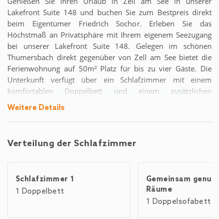
Genießen Sie Ihren Urlaub in Zell am See in unserer
Lakefront Suite 148 und buchen Sie zum Bestpreis direkt
beim Eigentümer Friedrich Sochor. Erleben Sie das
Höchstmaß an Privatsphäre mit Ihrem eigenem Seezugang
bei unserer Lakefront Suite 148. Gelegen im schönen
Thumersbach direkt gegenüber von Zell am See bietet die
Ferienwohnung auf 50m² Platz für bis zu vier Gäste. Die
Unterkunft verfügt über ein Schlafzimmer mit einem
komfortablen Doppelbett und einem zusätzlichen
Doppelausziehsofa im Wohnzimmer. Das Badezimmer mit
Weitere Details
Dusche, Badewanne und mit direktem Blick als auch Zugang
zum See ist ein Paradies, ergänzt durch ein separates Gäste-
WC.Die voll ausgestattete Küche ermöglicht es Ihnen, Ihre
Verteilung der Schlafzimmer
Liebsten auch im Urlaub kulinarischen zu verwöhnen. An
sonnigen Tagen können Sie Ihre Mahlzeiten auf der
wunderschönen Sonnenterrasse mit Blick auf den See und
Schlafzimmer 1
Gemeinsam genutz
die umliegenden Berge genießen.Ein zugewiesener Parkplatz
Räume
direkt an der Unterkunft steht unseren Gästen ebenso zur
1 Doppelbett
1 Doppelsofabett
Verfügung wie kostenloses WLAN im gesamten Gebäude.
Unsere Lakefront Suite 148 ist ein wahres Juwel in unserer