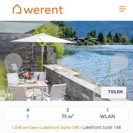
TEILEN
4
2
1
1
75 m²
WLAN
›
›
› Lakefront Suite 148
Zell am See
Lakefront Suite 148