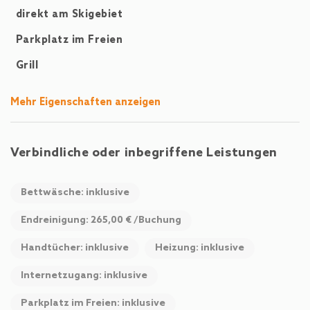
Entfernung, das nächste Restaurant liegt ebenfalls 200 Meter
direkt am Skigebiet
entfernt und der nächste Supermarkt ist nach 500 Metern
erreichbar.
Parkplatz im Freien
Grill
Wir freuen uns darauf, Sie im Chalet Wallehen – TOP 1
begrüßen zu dürfen und Ihnen einen angenehmen
Aufenthalt in Saalbach zu bieten.
Mehr Eigenschaften anzeigen
Verbindliche oder inbegriffene Leistungen
Bettwäsche: inklusive
Endreinigung: 265,00 € /Buchung
Handtücher: inklusive
Heizung: inklusive
Internetzugang: inklusive
Parkplatz im Freien: inklusive