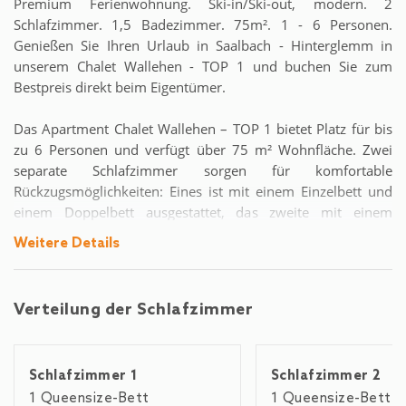
Premium Ferienwohnung. Ski-in/Ski-out, modern. 2
Schlafzimmer. 1,5 Badezimmer. 75m². 1 - 6 Personen.
Genießen Sie Ihren Urlaub in Saalbach - Hinterglemm in
unserem Chalet Wallehen - TOP 1 und buchen Sie zum
Bestpreis direkt beim Eigentümer.
Das Apartment Chalet Wallehen – TOP 1 bietet Platz für bis
zu 6 Personen und verfügt über 75 m² Wohnfläche. Zwei
separate Schlafzimmer sorgen für komfortable
Rückzugsmöglichkeiten: Eines ist mit einem Einzelbett und
einem Doppelbett ausgestattet, das zweite mit einem
Doppelbett. Im Wohnzimmer steht zusätzlich ein
Weitere Details
Einzelschlafsofa als weitere Schlafmöglichkeit zur Verfügung.
Das Apartment beinhaltet ein Badezimmer mit Dusche
sowie ein separates WC. Die voll ausgestattete Küche verfügt
Verteilung der Schlafzimmer
über Kühlschrank, Gefrierfach, Backofen, Herd,
Geschirrspüler, Toaster, eine Nespresso-Tabs
Kaffeemaschine sowie sämtliche Küchenutensilien.
Schlafzimmer 1
Schlafzimmer 2
Kostenloses WLan ist im kompletten Haus verfügbar. Das
Apartment liegt im Erdgeschoss und bietet einen schönen
1 Queensize-Bett
1 Queensize-Bett