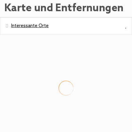
Karte und Entfernungen
Interessante Orte
Entfernung
Entfernung zu den Skipisten - Saalbach -
0 m
Schattberg X-press
Park
0 m
Entfernung zum Fluss - Saalach
100 m
Cafeteria - Bäckerei Unterberger
150 m
Nächster Busbahnhof - Busstation
250 m