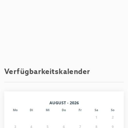
Schattberg
Nächstes Restaurant - Del Rossi
280 m
Nächster Aquapark - Käptn Hook
350 m
Nächste Stadt - Zentrum Saalbach
350 m
Nächste Einkaufsmöglichkeit - Billa
1,2 km
Verfügbarkeitskalender
Nächster Freizeitpark - Glemmtaler
10 km
Baumzipfelweg
Nächster Bahnhof - Bahnhof Maishofen
15 km
AUGUST - 2026
Mo
Di
Mi
Do
Fr
Sa
So
Nächster Sandstrand - Zeller See
17 km
1
2
3
4
5
6
7
8
9