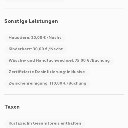
der Unterkunft stehen selbstverständlich zur Verfügung.
Sonstige Leistungen
Im Winter erreichen Sie die Talstation des Skigebiets
Hochkönig bereits nach rund 500 Metern. Im Sommer laden
Haustiere: 20,00 € /Nacht
zahlreiche Wanderwege und Bergtouren dazu ein, die
beeindruckende Bergwelt rund um Dienten am Hochkönig zu
Kinderbett: 30,00 € /Nacht
entdecken. Damit ist TOP 1 der ideale Ausgangspunkt für
Wäsche- und Handtuchwechsel: 75,00 € /Buchung
einen aktiven Urlaub in den österreichischen Alpen.
Zertifizierte Desinfizierung: inklusive
Zwischenreinigung: 110,00 € /Buchung
Taxen
Kurtaxe: Im Gesamtpreis enthalten