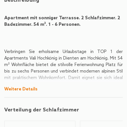
Beschreibung
Apartment mit sonniger Terrasse. 2 Schlafzimmer. 2
Badezimmer. 54 m². 1 - 6 Personen.
Verbringen Sie erholsame Urlaubstage in TOP 1 der
Apartments Vali Hochkönig in Dienten am Hochkönig. Mit 54
m² Wohnfläche bietet die stilvolle Ferienwohnung Platz für
bis zu sechs Personen und verbindet modernen alpinen Stil
mit praktischem Wohnkomfort. Damit eignet sie sich ideal
für Familien, Freunde und aktive Urlauber.
Weitere Details
Verteilung der Schlafzimmer
Die Ferienwohnung präsentiert sich in modernem alpinem
Stil mit hochwertigen Materialien, klaren Linien und einer
stilvollen Einrichtung. Die elegante blaue Küche setzt einen