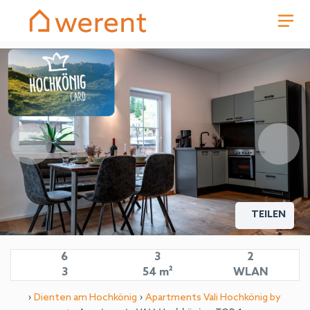
TEILEN
6
3
2
3
54 m²
WLAN
›
›
Dienten am Hochkönig
Apartments Vali Hochkönig by