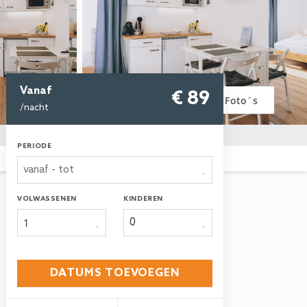
Vanaf
€ 89
Foto´s
/nacht
Eetkamer in het vakantieappartement
Apartments Haus Altenberger by we rent, met
PERIODE
een tafel, stoelen en een keuken uitgerust met
een fornuis, oven en tv.
VOLWASSENEN
KINDEREN
1
DATUMS TOEVOEGEN