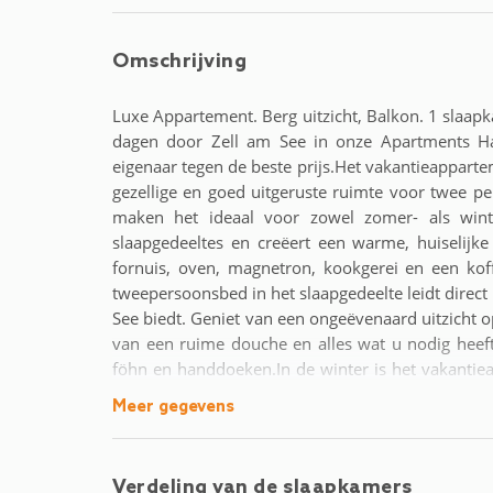
Omschrijving
Luxe Appartement. Berg uitzicht, Balkon. 1 slaap
dagen door Zell am See in onze Apartments Hau
eigenaar tegen de beste prijs.Het vakantieapparte
gezellige en goed uitgeruste ruimte voor twee pe
maken het ideaal voor zowel zomer- als wint
slaapgedeeltes en creëert een warme, huiselijke
fornuis, oven, magnetron, kookgerei en een kof
tweepersoonsbed in het slaapgedeelte leidt direct 
See biedt. Geniet van een ongeëvenaard uitzicht
van een ruime douche en alles wat u nodig heeft 
föhn en handdoeken.In de winter is het vakantiea
een onvergetelijke dag op de pistes. De dichtstbijz
Meer gegevens
tot 408 kilometer perfect geprepareerde pistes – 
zomer beginnen talrijke wandelroutes direct 
Nationaal Park zijn in minder dan 30 minuten me
Verdeling van de slaapkamers