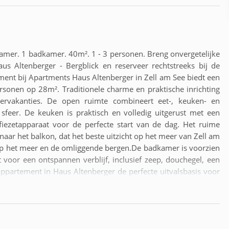
kamer. 1 badkamer. 40m². 1 - 3 personen. Breng onvergetelijke
s Altenberger - Bergblick en reserveer rechtstreeks bij de
ment bij Apartments Haus Altenberger in Zell am See biedt een
rsonen op 28m². Traditionele charme en praktische inrichting
ervakanties. De open ruimte combineert eet-, keuken- en
 sfeer. De keuken is praktisch en volledig uitgerust met een
fiezetapparaat voor de perfecte start van de dag. Het ruime
naar het balkon, dat het beste uitzicht op het meer van Zell am
 op het meer en de omliggende bergen.De badkamer is voorzien
voor een ontspannen verblijf, inclusief zeep, douchegel, een
ppartement in Haus Altenberger de perfecte uitvalsbasis voor
ijnde skilift ligt op slechts 900 meter afstand en biedt toegang
skiën in Zell am See is nog nooit zo eenvoudig geweest. In de
voor de deur, en de imposante toppen van het Hohe Tauern
t de auto te bereiken. Voor mountainbikers ligt het beroemde