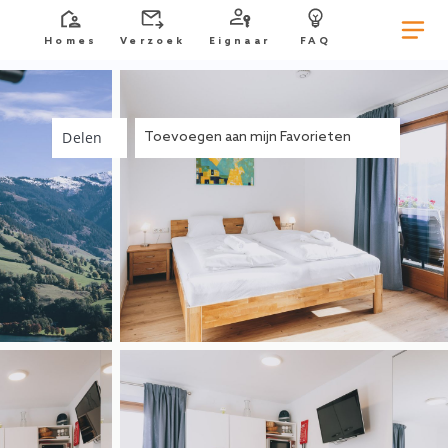
Homes
Verzoek
Eignaar
FAQ
Delen
Toevoegen aan mijn Favorieten
Slaapkamer in het vakantieappartement Haus
Altenberger Apartments by we rent.
Tweepersoonsbed met toegang tot het balkon
en uitzicht op het meer.