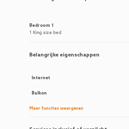
Epic Bikepark Leogang ook in de buurt en biedt 
km van Zell am See en is gemakkelijk bereikb
busverbindingen van Salzburg naar Zell am See, 
internationale vluchten.
Bedroom 1
1 King size bed
Belangrijke eigenschappen
Internet
Balkon
Meer functies weergeven