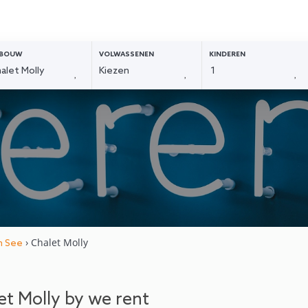
BOUW
VOLWASSENEN
KINDEREN
› Chalet Molly
m See
et Molly by we rent