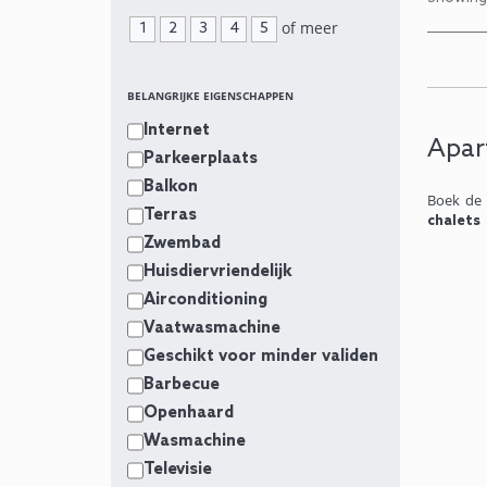
of meer
1
2
3
4
5
BELANGRIJKE EIGENSCHAPPEN
Internet
Apar
Parkeerplaats
Balkon
Boek de 
Terras
chalets
Zwembad
Huisdiervriendelijk
Airconditioning
Vaatwasmachine
Geschikt voor minder validen
Barbecue
Openhaard
Wasmachine
Televisie