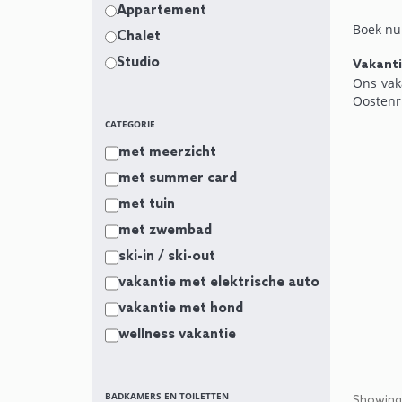
Appartement
Boek nu 
Chalet
Studio
Vakanti
Ons vak
Oostenr
is voll
CATEGORIE
magnetr
met meerzicht
aangena
met summer card
Buiten 
met tuin
huisdie
met zwembad
Het vak
ski-in / ski-out
wandele
omstand
vakantie met elektrische auto
vakantie met hond
Wat bet
centrum
wellness vakantie
naar d
Boek nu 
BADKAMERS EN TOILETTEN
Showing 