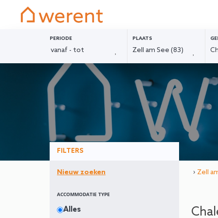
PERIODE
PLAATS
GE
FILTERS
›
Zell a
Nieuw zoeken
ACCOMMODATIE TYPE
Chal
Alles