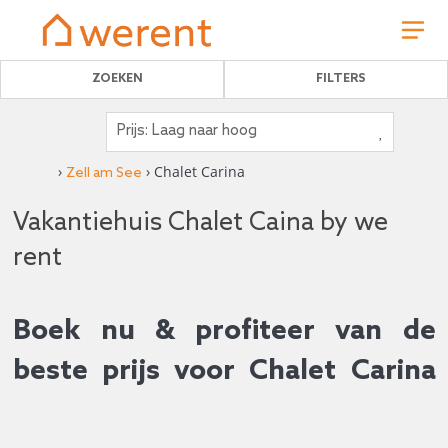
ZOEKEN
FILTERS
›
› Chalet Carina
Zell am See
Vakantiehuis Chalet Caina by we
rent
Boek nu & profiteer van de
beste prijs voor Chalet Carina
in Zell am See
14
5