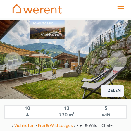
DELEN
10
13
5
4
220 m²
wifi
›
›
› Frei & Wild - Chalet
Viehhofen
Frei & Wild Lodges