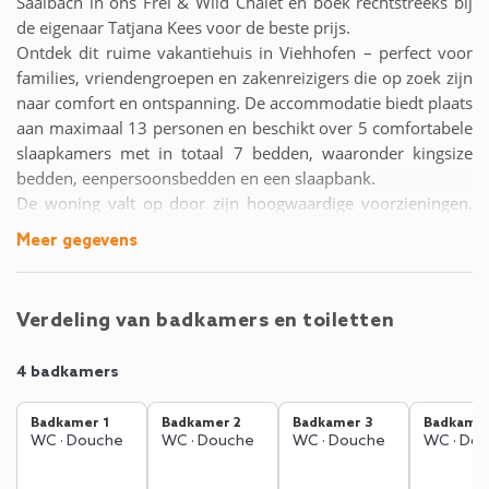
Saalbach in ons Frei & Wild Chalet en boek rechtstreeks bij
de eigenaar Tatjana Kees voor de beste prijs.
Ontdek dit ruime vakantiehuis in Viehhofen – perfect voor
families, vriendengroepen en zakenreizigers die op zoek zijn
naar comfort en ontspanning. De accommodatie biedt plaats
aan maximaal 13 personen en beschikt over 5 comfortabele
slaapkamers met in totaal 7 bedden, waaronder kingsize
bedden, eenpersoonsbedden en een slaapbank.
De woning valt op door zijn hoogwaardige voorzieningen.
De volledig uitgeruste keuken is voorzien van moderne
Meer gegevens
apparaten zoals een koelkast, vriezer, vaatwasser, oven en
koffiemachine. Vijf televisies met Duitse en Engelse zenders
zorgen voor entertainment, terwijl wifi zorgt voor
Verdeling van badkamers en toiletten
gemakkelijke communicatie.
De royale buitenruimte nodigt uit tot ontspannen. Een
4 badkamers
omheind terrein met tuin, tuinmeubilair en een
barbecueplek biedt de ideale setting voor gezamenlijke
Badkamer 1
Badkamer 2
Badkamer 3
Badkamer
activiteiten. Het terras en het balkon bieden adembenemend
WC
·
Douche
WC
·
Douche
WC
·
Douche
WC
·
Dou
uitzicht op de bergen en zijn perfect om tot rust te komen.
De rustige ligging in de bergen maakt deze accommodatie