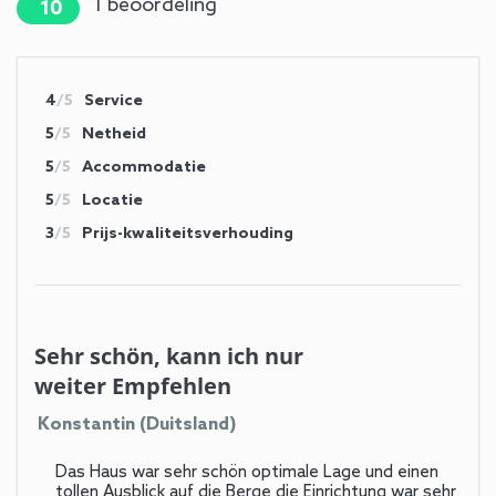
1
beoordeling
10
4
/5
Service
5
/5
Netheid
5
/5
Accommodatie
5
/5
Locatie
3
/5
Prijs-kwaliteitsverhouding
Sehr schön, kann ich nur
weiter Empfehlen
Konstantin (Duitsland)
Das Haus war sehr schön optimale Lage und einen
tollen Ausblick auf die Berge die Einrichtung war sehr