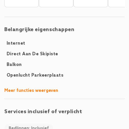
bijzonder aantrekkelijk voor natuurliefhebbers en
wintersporters. Met privéparkeergelegenheid direct bij de
woning is aankomen zeer comfortabel. Huisdiereigenaren
kunnen zich verheugen: één huisdier is toegestaan. Centrale
Belangrijke eigenschappen
verwarming en extra voorzieningen zoals een strijkijzer en
radio maken het aanbod compleet.
Internet
Direct Aan De Skipiste
Balkon
Openlucht Parkeerplaats
Meer functies weergeven
Services inclusief of verplicht
Bedlinnen: Inclusief