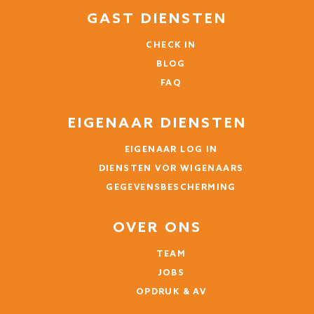
GAST DIENSTEN
CHECK IN
Jederzeit wieder!
BLOG
Stephan (Duitsland)
FAQ
Ein tolles modernes Apartment mit einer super
EIGENAAR DIENSTEN
Ausstattung! Für zwei Personen ideal. Kann man nur
empfehlen!!
EIGENAAR LOG IN
DIENSTEN VOR WIGENAARS
Die Haupteingangstür müsste mal richtig justiert
GEGEVENSBESCHERMING
werden, schlägt ziemlich laut zu.
OVER ONS
4 jaar
IS HET NUTTIG GEWEEST?
0
TEAM
JOBS
Europasportregion “Must-
OPDRUK & AV
Stay”