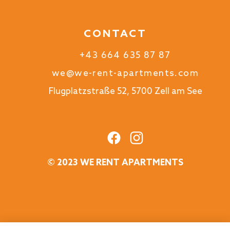
Friedrich (Oostenrijk)
CONTACT
Super freundliche Gastgeber, modernste
Ausstattung, sauber, in ruhiger Lage, in unmittelbarer
Nähe zur Areitbahn (Schmittenhöhe)
+43 664 635 87 87
we@we-rent-apartments.com
-
Flugplatzstraße 52, 5700 Zell am See
5 jaar
IS HET NUTTIG GEWEEST?
0
Zeer goed
© 2023 WE RENT APARTMENTS
Joost (Nederland)
De gast heeft geen reacties achtergelaten in
deze revie
3 jaar
IS HET NUTTIG GEWEEST?
0