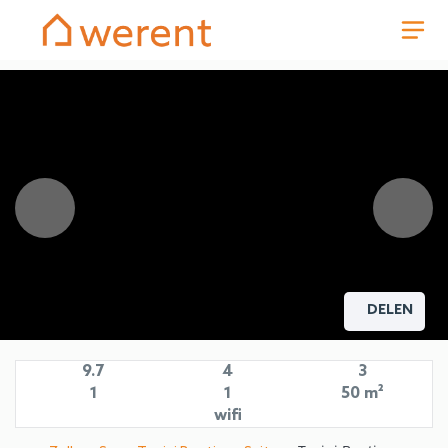
DELEN
9.7
4
3
1
1
50 m²
wifi