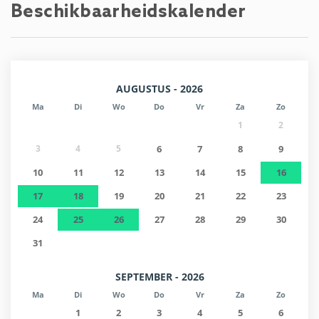
Beschikbaarheidskalender
Ziekenhuis - Tauernklinikum Zell am See
6,5 km
Warmwaterbronnen - Tauern SPA
7,3 km
AUGUSTUS - 2026
Ma
Di
Wo
Do
Vr
Za
Zo
Luchthaven - Flughafen Salzburg
75 km
1
2
3
4
5
6
7
8
9
Luchthaven - Flughafen München
211 km
10
11
12
13
14
15
16
17
18
19
20
21
22
23
24
25
26
27
28
29
30
31
SEPTEMBER - 2026
Ma
Di
Wo
Do
Vr
Za
Zo
1
2
3
4
5
6