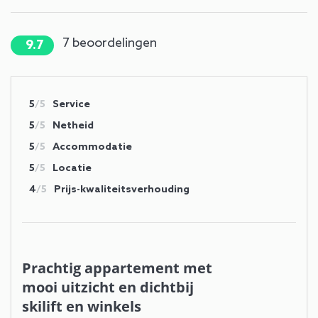
7
beoordelingen
9.7
5
/5
Service
5
/5
Netheid
5
/5
Accommodatie
5
/5
Locatie
4
/5
Prijs-kwaliteitsverhouding
Prachtig appartement met
mooi uitzicht en dichtbij
skilift en winkels