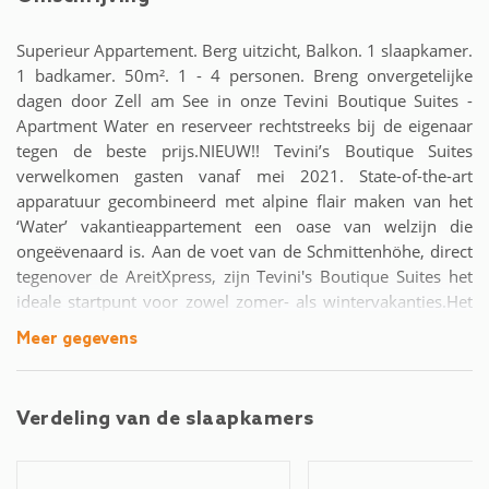
Superieur Appartement. Berg uitzicht, Balkon. 1 slaapkamer.
1 badkamer. 50m². 1 - 4 personen. Breng onvergetelijke
dagen door Zell am See in onze Tevini Boutique Suites -
Apartment Water en reserveer rechtstreeks bij de eigenaar
tegen de beste prijs.NIEUW!! Tevini’s Boutique Suites
verwelkomen gasten vanaf mei 2021. State-of-the-art
apparatuur gecombineerd met alpine flair maken van het
‘Water’ vakantieappartement een oase van welzijn die
ongeëvenaard is. Aan de voet van de Schmittenhöhe, direct
tegenover de AreitXpress, zijn Tevini's Boutique Suites het
ideale startpunt voor zowel zomer- als wintervakanties.Het
appartement is voorzien van alles wat een ontspannende
Meer gegevens
vakantie nodig heeft: op 50m² is er een slaapkamer met een
tweepersoonsbed en een woonkamer met een
tweepersoonsslaapbank voor in totaal 4 personen. Een
Verdeling van de slaapkamers
moderne badkamer met douche is
vanzelfsprekend.Uiteraard maken onze gasten gebruik van
gratis internet en een parkeerplaats. We hebben ook een ski-