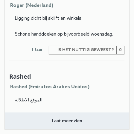
Roger (Nederland)
Ligging dicht bij skilift en winkels.
Schone handdoeken op bijvoorbeeld woensdag.
1 Jaar
IS HET NUTTIG GEWEEST?
0
Rashed
Rashed (Emiratos Árabes Unidos)
الموقع الاطلاله
السعر والمكيف
Laat meer zien
1 Jaar
IS HET NUTTIG GEWEEST?
0