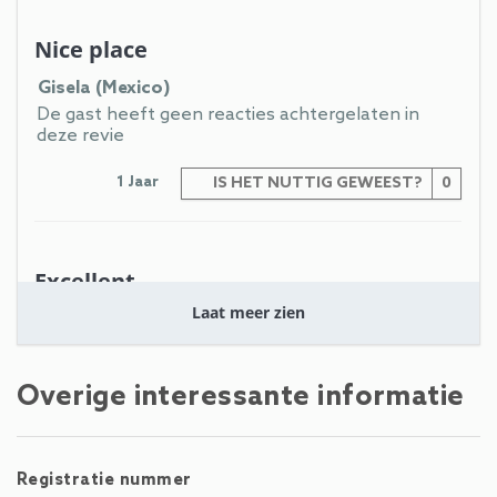
Nice place
Gisela (Mexico)
De gast heeft geen reacties achtergelaten in
deze revie
1 Jaar
IS HET NUTTIG GEWEEST?
0
Excellent
Laat meer zien
Ahmed (Emiratos Árabes Unidos)
De gast heeft geen reacties achtergelaten in
deze revie
Overige interessante informatie
4 jaar
IS HET NUTTIG GEWEEST?
0
Registratie nummer