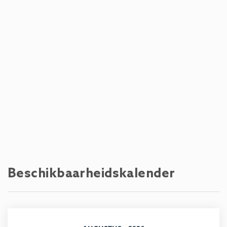
Skigebied - Schmittenhöhe
1,2 km
Waterpretpark - Strandbad Seespitz
1,8 km
Zandstrand - Strandbad Seespitz
1,8 km
Rots strand - Strandbad Seespitz
1,8 km
Meer - Zeller See
1,8 km
Golfbaan - Golfclub Zell am See - Kaprun
2,4 km
Rivier - Salzach
2,5 km
Beschikbaarheidskalender
Treinstation - Bahnhof Zell am See
2,8 km
Restaurant - Hotel zum Hirschen
3 km