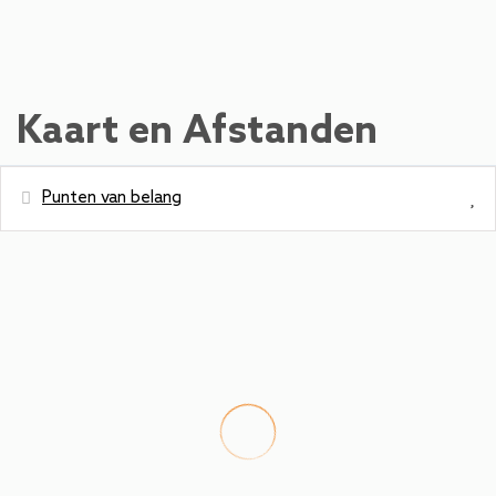
Kaart en Afstanden
Punten van belang
Afstanden
Winkels - Billa Plus
500 m
Metrostation - PEZZ
500 m
Park - Naturschutzgebiet
600 m