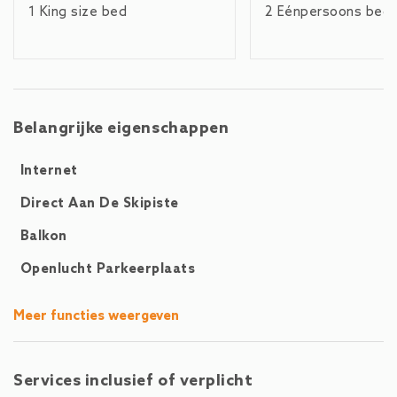
loopafstand. De dichtstbijzijnde skilift is de AreitXpress - ca.
1 King size bed
2 Eénpersoons bed
1 kilometer van de accommodatie. Het is ongeveer 1,5
kilometer naar de Zeller See en in de zomer ligt de golfbaan
van Zell am See-Kaprun op slechts 3,0 kilometer.
Belangrijke eigenschappen
Internet
Direct Aan De Skipiste
Balkon
Openlucht Parkeerplaats
Meer functies weergeven
Services inclusief of verplicht