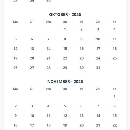
28
29
30
Warmwaterbronnen - Tauern Spa
6 km
OKTOBER - 2026
Ma
Di
Wo
Do
Vr
Za
Zo
Natuurparken - Nationalpark Hohe
40 km
1
2
3
4
Tauern
5
6
7
8
9
10
11
12
13
14
15
16
17
18
Luchthaven - Flughafen Salzburg
75 km
19
20
21
22
23
24
25
Luchthaven - Flughafen München
180 km
26
27
28
29
30
31
NOVEMBER - 2026
Ma
Di
Wo
Do
Vr
Za
Zo
1
2
3
4
5
6
7
8
9
10
11
12
13
14
15
16
17
18
19
20
21
22