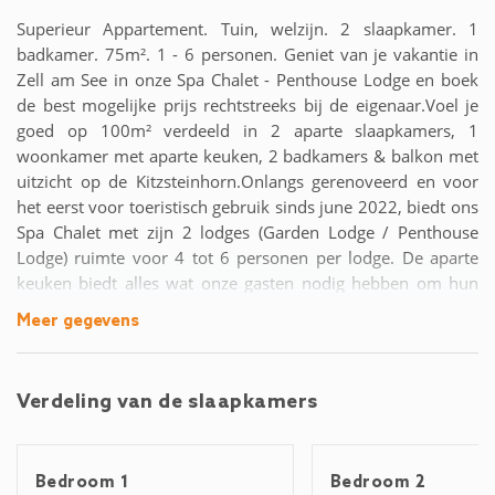
Superieur Appartement. Tuin, welzijn. 2 slaapkamer. 1
badkamer. 75m². 1 - 6 personen. Geniet van je vakantie in
Zell am See in onze Spa Chalet - Penthouse Lodge en boek
de best mogelijke prijs rechtstreeks bij de eigenaar.Voel je
goed op 100m² verdeeld in 2 aparte slaapkamers, 1
woonkamer met aparte keuken, 2 badkamers & balkon met
uitzicht op de Kitzsteinhorn.Onlangs gerenoveerd en voor
het eerst voor toeristisch gebruik sinds june 2022, biedt ons
Spa Chalet met zijn 2 lodges (Garden Lodge / Penthouse
Lodge) ruimte voor 4 tot 6 personen per lodge. De aparte
keuken biedt alles wat onze gasten nodig hebben om hun
dierbaren te verwennen: koelkast / vriezer, oven,
Meer gegevens
vaatwasser, servies / bestek, kookgerei, koffiezetapparaat
(tabbladen), broodrooster en een waterkoker. Centrale
verwarming en een geklimatiseerde vloer zorgen altijd voor
Verdeling van de slaapkamers
de juiste temperatuur. Strijkijzer, wasmachine en droger
evenals een parkeerplaats voor het huis maken het aanbod
compleet.Ons wellnesschalet bevindt zich in Schüttdorf
Bedroom 1
Bedroom 2
(district Zell am See). Restaurants en winkels zijn op