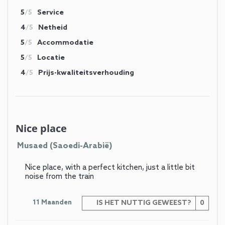
5
/5
Service
4
/5
Netheid
5
/5
Accommodatie
5
/5
Locatie
4
/5
Prijs-kwaliteitsverhouding
Nice place
Musaed (Saoedi-Arabië)
Nice place, with a perfect kitchen, just a little bit
noise from the train
11 Maanden
IS HET NUTTIG GEWEEST?
0