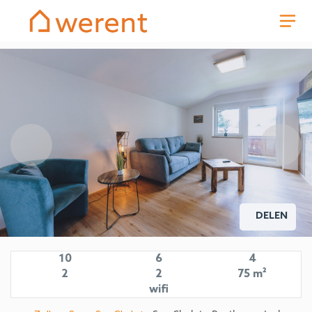
DELEN
10
6
4
2
2
75 m²
wifi