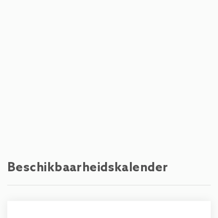
Coffee shop - Cafe Untes
280 m
Winkels - Billa Plus
400 m
Skigebied - AreitXpress
1,1 km
Meer - Zeller See
1,6 km
Zandstrand - Strandbad Seespitz
1,6 km
Rots strand - Strandbad Seespitz
1,6 km
Beschikbaarheidskalender
Golfbaan - Golfclub Zell am See - Kaprun
2,2 km
Rivier - Salzach
2,2 km