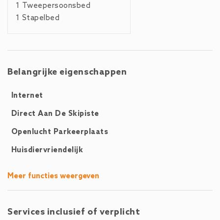
Salzburg ligt op 77 km afstand en is eenvoudig bereikbaar
1 Tweepersoonsbed
met het openbaar vervoer. Er zijn directe trein- en
1 Stapelbed
busverbindingen van Salzburg naar Zell am See, of u kunt
gebruikmaken van de luchthaven van München (204 km)
voor internationale vluchten.
Belangrijke eigenschappen
Internet
Direct Aan De Skipiste
Openlucht Parkeerplaats
Huisdiervriendelijk
Meer functies weergeven
Services inclusief of verplicht