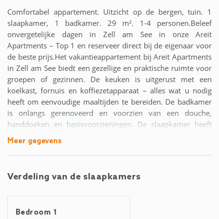
Comfortabel appartement. Uitzicht op de bergen, tuin. 1
slaapkamer, 1 badkamer. 29 m². 1-4 personen.Beleef
onvergetelijke dagen in Zell am See in onze Areit
Apartments – Top 1 en reserveer direct bij de eigenaar voor
de beste prijs.Het vakantieappartement bij Areit Apartments
in Zell am See biedt een gezellige en praktische ruimte voor
groepen of gezinnen. De keuken is uitgerust met een
koelkast, fornuis en koffiezetapparaat – alles wat u nodig
heeft om eenvoudige maaltijden te bereiden. De badkamer
is onlangs gerenoveerd en voorzien van een douche,
handdoeken en basisvoorzieningen. De slaapkamer heeft
een tweepersoonsbed en een stapelbed, waardoor er
Meer gegevens
comfortabel plaats is voor maximaal 4 personen. Het
appartement heeft toegang tot een gedeelde tuin en is
huisdiervriendelijk.De dichtstbijzijnde skilift ligt op slechts
Verdeling van de slaapkamers
1,1 km afstand, waardoor dit een uitstekende locatie is voor
wintersportliefhebbers. Voor mountainbikers ligt het
beroemde Epic Bikepark Leogang in de buurt, waar u een
Bedroom 1
onvergetelijke ervaring kunt beleven.De luchthaven van