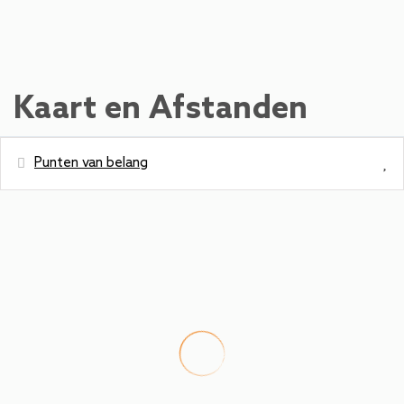
Kaart en Afstanden
Punten van belang
Afstanden
Park - Haus Gabi
2,2 m
Restaurant - Liu Hongmei Royal Asia
30 m
Restaurant
Metrostation - Schüttdorf
160 m
Kitzsteinhornstraße