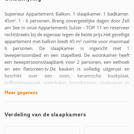
Superieur Appartement. Balkon. 1 slaapkamer. 1 badkamer.
45m². 1 - 6 personen. Breng onvergetelijke dagen door Zell
am See in onze Appartements Sulzer - TOP 11 en reserveer
rechtstreeks bij de eigenaar tegen de beste prijs.Het gezellige
appartement met balkon biedt 45 m² ruimte voor maximaal
6 personen. De slaapkamer is ingericht met 1
tweepersoonsbed en een stapelbed. De woonkamer heeft
een tweepersoonsslaapbank voor 2 personen, een eethoek
en een flatscreen-tv.De keuken is volledig uitgerust en
beschikt over een oven, keramische kookplaat,
koffiezetapparaat, waterkoker, broodrooster, vaatwasser en
een koel-vriescombinatie.De badkamer is verdeeld in een
Meer gegevens
wastafel, douche, toilet met bidet en biedt een föhn,
shampoo en douchegel voor onze gasten.Naast de
geweldige faciliteiten van de vakantieappartementen bieden
Verdeling van de slaapkamers
de Sulzer Apartments in Zell am See ook een tuin met terras,
een skikelder met skischoendroger, een speelkamer (
airhockey, tafeltennis, tafelvoetbal) en een gratis garage voor