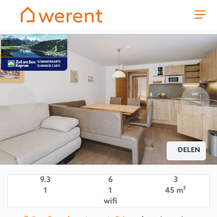
DELEN
9.3
6
3
1
1
45 m²
wifi