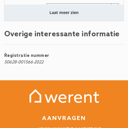
3 jaar
IS HET NUTTIG GEWEEST?
0
Laat meer zien
Excellent
Overige interessante informatie
Jiri (Tsjechië)
De gast heeft geen reacties achtergelaten in
deze revie
Registratie nummer
50628-001566-2022
1 Maand
IS HET NUTTIG GEWEEST?
0
AANVRAGEN