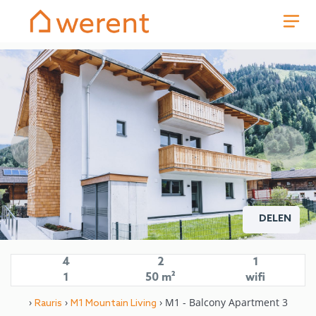
DELEN
4
2
1
1
50 m²
wifi
›
›
› M1 - Balcony Apartment 3
Rauris
M1 Mountain Living