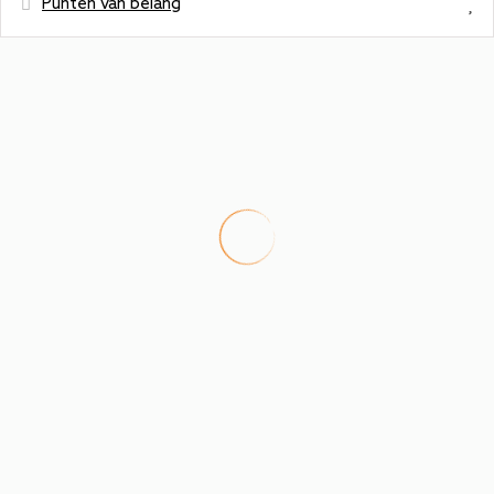
Punten van belang
Afstanden
Skigebied - Hochalmbahnen Rauris
700 m
Busstation - Bushaltestelle Rauris
1,2 km
Winkels - Billa
1,2 km
Stadscentrum - Zentrum Rauris
1,3 km
Coffee shop - Cafe Heitzmann
1,3 km
Restaurant - Rauriserhof
2 km
Restaurant - Restaurant Gusto
2,5 km