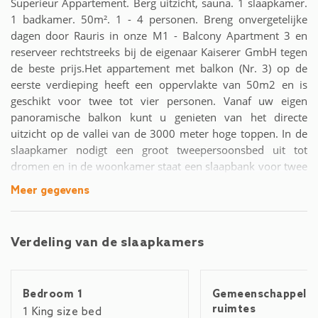
Superieur Appartement. Berg uitzicht, sauna. 1 slaapkamer.
1 badkamer. 50m². 1 - 4 personen. Breng onvergetelijke
dagen door Rauris in onze M1 - Balcony Apartment 3 en
reserveer rechtstreeks bij de eigenaar Kaiserer GmbH tegen
de beste prijs.Het appartement met balkon (Nr. 3) op de
eerste verdieping heeft een oppervlakte van 50m2 en is
geschikt voor twee tot vier personen. Vanaf uw eigen
panoramische balkon kunt u genieten van het directe
uitzicht op de vallei van de 3000 meter hoge toppen. In de
slaapkamer nodigt een groot tweepersoonsbed uit tot
dromen en in de woonkamer staat een slaapbank voor twee
personen en een SmartTV. De ruime badkamer is voorzien
Meer gegevens
van een inloopdouche en een intern toilet. Al onze
appartementen hebben een volledig uitgeruste keuken-
woonkamer en WiFi.Elk van onze appartementen heeft
Verdeling van de slaapkamers
beddengoed, een volledig uitgeruste badkamer, een kant-en-
klare keuken en accessoires voor de kleintjes. Ook
hondenliefhebbers zijn van harte welkom!Het elk
Bedroom 1
Gemeenschappelij
vakantieappartement hoort een carport met een eigen
ruimtes
afsluitbare berging. Daar kunt u uw fietsen, sleeën of andere
1 King size bed