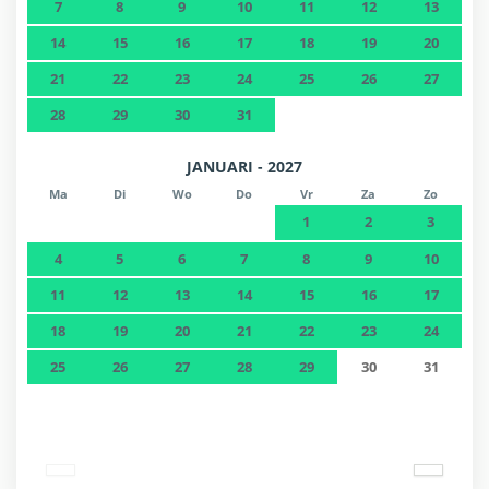
7
8
9
10
11
12
13
14
15
16
17
18
19
20
21
22
23
24
25
26
27
28
29
30
31
JANUARI - 2027
Ma
Di
Wo
Do
Vr
Za
Zo
1
2
3
4
5
6
7
8
9
10
11
12
13
14
15
16
17
18
19
20
21
22
23
24
25
26
27
28
29
30
31