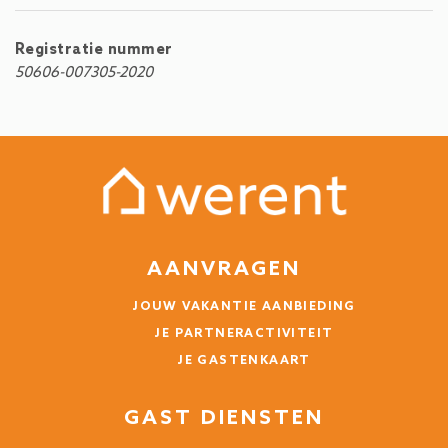
Registratie nummer
50606-007305-2020
Sehr schöne Unterkunft,
nettes Personal
Kerstin (Duitsland)
Wir hatten Probleme mit dem Strom, darum wurde
sich gleich am nächsten Tag gekümmert.
Unsere Küche war etwas spärlich ausgestattet
AANVRAGEN
JOUW VAKANTIE AANBIEDING
11 Maanden
IS HET NUTTIG GEWEEST?
0
JE PARTNERACTIVITEIT
JE GASTENKAART
Schönes Appartment mit
GAST DIENSTEN
Blick übers Tal, aber für