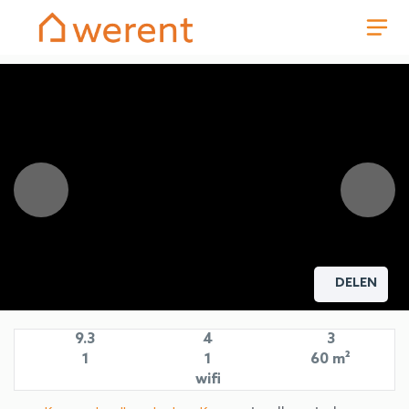
DELEN
9.3
4
3
1
1
60 m²
wifi