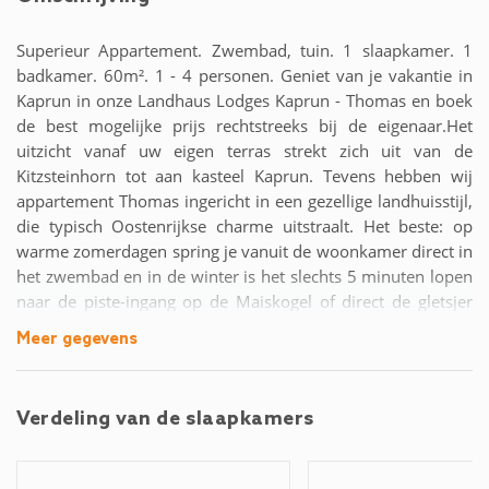
Superieur Appartement. Zwembad, tuin. 1 slaapkamer. 1
badkamer. 60m². 1 - 4 personen. Geniet van je vakantie in
Kaprun in onze Landhaus Lodges Kaprun - Thomas en boek
de best mogelijke prijs rechtstreeks bij de eigenaar.Het
uitzicht vanaf uw eigen terras strekt zich uit van de
Kitzsteinhorn tot aan kasteel Kaprun. Tevens hebben wij
appartement Thomas ingericht in een gezellige landhuisstijl,
die typisch Oostenrijkse charme uitstraalt. Het beste: op
warme zomerdagen spring je vanuit de woonkamer direct in
het zwembad en in de winter is het slechts 5 minuten lopen
naar de piste-ingang op de Maiskogel of direct de gletsjer
op.Ons charmante appartement is verdeeld in twee
Meer gegevens
slaapkamers en een grote woonkamer en biedt plaats aan
maximaal 6 personen. De heuvelachtige ligging boven de
daken van Kaprun nodigt uit tot verpozen in onze tuin. Daar
Verdeling van de slaapkamers
ontspannen onze gasten in de comfortabele ligstoelen direct
bij het zwembad en vinden ze ook een barbecue voor milde
zomeravonden. Natuurlijk geniet je van gratis parkeren en