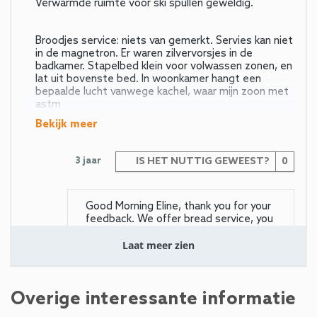
Verwarmde ruimte voor ski spullen geweldig.
Broodjes service: niets van gemerkt. Servies kan niet
in de magnetron. Er waren zilvervorsjes in de
badkamer. Stapelbed klein voor volwassen zonen, en
lat uit bovenste bed. In woonkamer hangt een
bepaalde lucht vanwege kachel, waar mijn zoon met
astm
bekijk meer
3 jaar
IS HET NUTTIG GEWEEST?
0
Good Morning Eline, thank you for your
feedback. We offer bread service, you
can directly book it online. Thank you
for the information regarding the
Laat meer zien
bathroom, we will check this. We
would be pleased to welcome you
again at another time! Best regar
Overige interessante informatie
bekijk meer