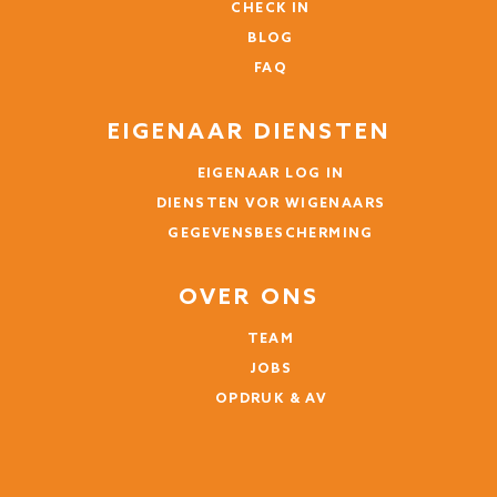
maximal 4 Personen
CHECK IN
BLOG
Marc (Duitsland)
FAQ
Mit dem Zugang zu Terrasse und Pool, dem
Kaminofen und der Sauna im EG ein Traum. Es ist
EIGENAAR DIENSTEN
alles da, was man braucht und sauber.
EIGENAAR LOG IN
5 jaar
IS HET NUTTIG GEWEEST?
0
DIENSTEN VOR WIGENAARS
GEGEVENSBESCHERMING
Beautiful location
OVER ONS
Een reiziger
TEAM
JOBS
Nice big appartment with good kitchen and acces
directly to the pool.
OPDRUK & AV
Parkingspace was narrow and demanded some
navigation - and kommunication with the other
guests.... But no big deal.