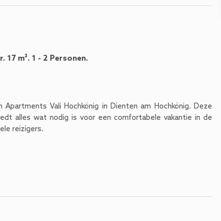
 17 m². 1 - 2 Personen.
an Apartments Vali Hochkönig in Dienten am Hochkönig. Deze
edt alles wat nodig is voor een comfortabele vakantie in de
ele reizigers.
d in één praktische en sfeervolle ruimte. Het comfortabele
 terwijl hoogwaardige materialen, strakke lijnen en moderne