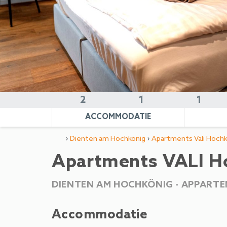
2
1
1
ACCOMMODATIE
›
›
Dienten am Hochkönig
Apartments Vali Hochk
Apartments VALI H
DIENTEN AM HOCHKÖNIG -
APPARTE
Accommodatie