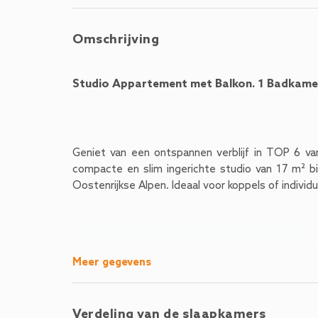
Omschrijving
Studio Appartement met Balkon. 1 Badkamer.
Geniet van een ontspannen verblijf in TOP 6 v
compacte en slim ingerichte studio van 17 m² bi
Oostenrijkse Alpen. Ideaal voor koppels of individu
De woon-, slaap- en eetruimte zijn gecombineer
Meer gegevens
tweepersoonsbed zorgt voor een goede nachtrust,
details een eigentijdse alpiene uitstraling creëren.
Verdeling van de slaapkamers