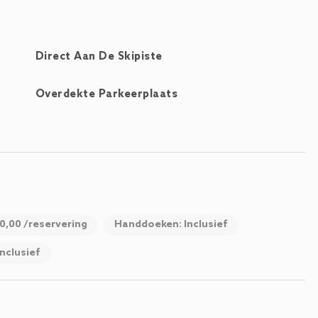
ijke wandelroutes en bergtochten in de directe omgeving,
t voor een actieve vakantie in de Oostenrijkse Alpen.
Direct Aan De Skipiste
Overdekte Parkeerplaats
0,00 /reservering
Handdoeken: Inclusief
nclusief