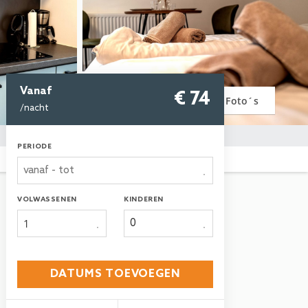
Vanaf
€ 74
Foto´s
/nacht
PERIODE
VOLWASSENEN
KINDEREN
1
DATUMS TOEVOEGEN