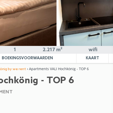
1
2.217 m²
wifi
BOEKINGSVOORWAARDEN
KAART
› Apartments VALI Hochkönig - TOP 6
önig by we rent
ochkönig - TOP 6
MENT