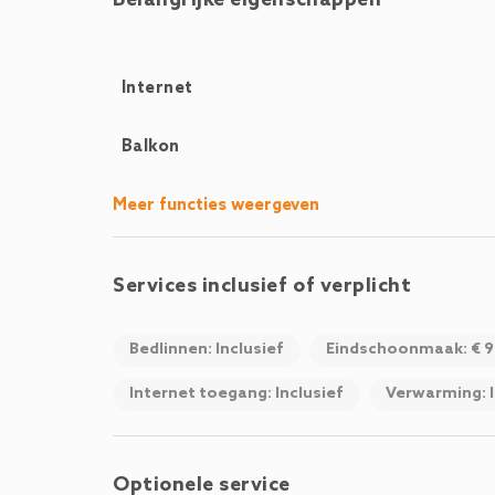
Belangrijke eigenschappen
skigebied Hochkönig. In de zomer starten talr
waardoor TOP 6 een uitstekende uitvalsbasis vorm
Internet
Balkon
Meer functies weergeven
Services inclusief of verplicht
Bedlinnen: Inclusief
Eindschoonmaak: € 9
Internet toegang: Inclusief
Verwarming: I
Optionele service